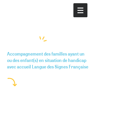
Les permanences
Accompagnement des familles ayant un
ou des enfant(s) en situation de handicap
avec accueil Langue des Signes Française
Tous les 1ers mercredis du mois
1 heure de 15h à 16h
Mairie de quartier Bordeaux
Maritime