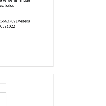
erte de la langue 
vec bébé.
266637091/videos
70521022