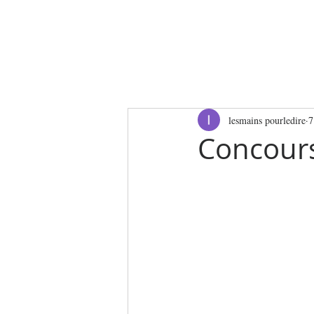
CCUEIL
L'ASSOCIATION
NOS ACTIO
lesmains pourledire
7
Concours