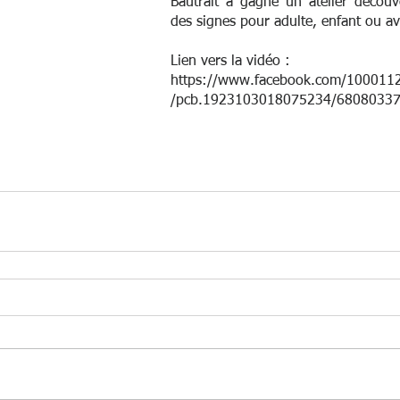
Bautrait a gagné un atelier découv
des signes pour adulte, enfant ou a
Lien vers la vidéo : 
https://www.facebook.com/100011
/pcb.1923103018075234/6808033